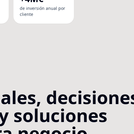
de inversión anual por
cliente
ales, decisione
 soluciones
a negocio.