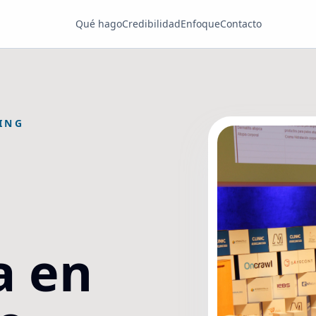
Qué hago
Credibilidad
Enfoque
Contacto
ING
a en