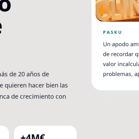
o
e
PASKU
Un apodo ami
de recordar 
valor incalcu
 más de 20 años de
problemas, ap
e quieren hacer bien las
anca de crecimiento con
+4M€