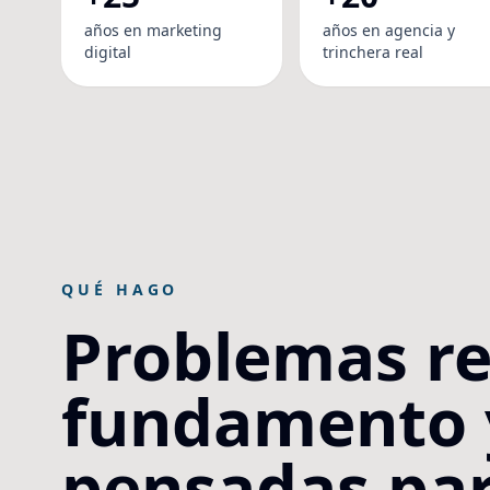
años en marketing
años en agencia y
digital
trinchera real
QUÉ HAGO
Problemas re
fundamento y
pensadas par